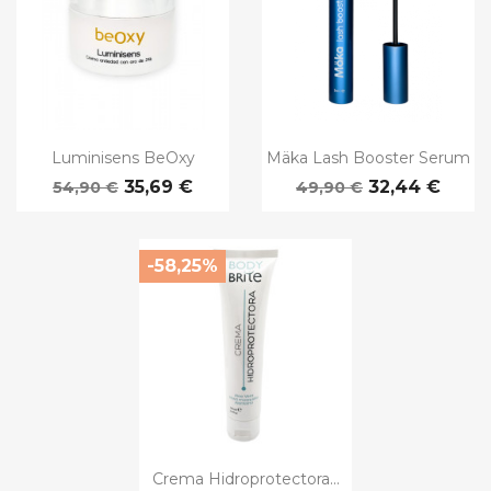
Luminisens BeOxy
Mäka Lash Booster Serum
35,69 €
32,44 €
54,90 €
49,90 €
-58,25%
Crema Hidroprotectora...