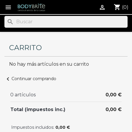
shopping_cart


(0)
search
CARRITO
No hay más artículos en su carrito
chevron_left
Continuar comprando
0 artículos
0,00 €
Total (impuestos inc.)
0,00 €
Impuestos incluidos:
0,00 €