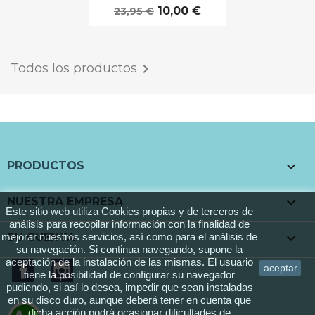
10,00 €
23,95 €
Todos los productos


PRODUCTOS

NUESTRA EMPRESA
Este sitio web utiliza Cookies propias y de terceros de
análisis para recopilar información con la finalidad de

SU CUENTA
mejorar nuestros servicios, así como para el análisis de
su navegación. Si continua navegando, supone la
aceptación de la instalación de las mismas. El usuario
Facebook
Instagram
aceptar
tiene la posibilidad de configurar su navegador
pudiendo, si así lo desea, impedir que sean instaladas
en su disco duro, aunque deberá tener en cuenta que
dicha acción podrá ocasionar dificultades de